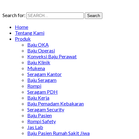
Search for:
Search
Home
Tentang Kami
Produk
Baju OKA
Baju Operasi
Konveksi Baju Perawat
Baju Klinik
Mukena
Seragam Kantor
Baju Seragam
Rompi
Seragam PDH
Baju Kerja
Baju Pemadam Kebakaran
Seragam Security
Baju Pasien
Rompi Safety
Jas Lab
Baju Pasien Rumah Sakit Jiwa