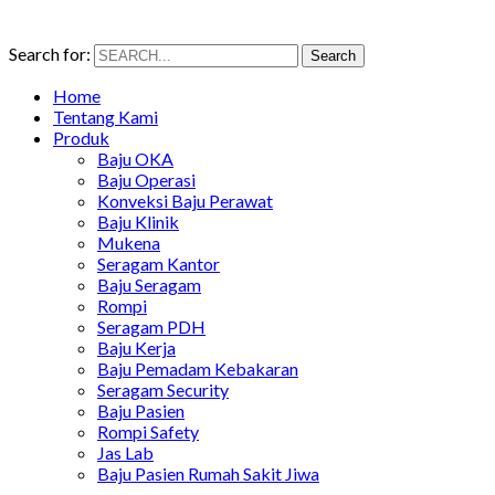
Search for:
Search
Home
Tentang Kami
Produk
Baju OKA
Baju Operasi
Konveksi Baju Perawat
Baju Klinik
Mukena
Seragam Kantor
Baju Seragam
Rompi
Seragam PDH
Baju Kerja
Baju Pemadam Kebakaran
Seragam Security
Baju Pasien
Rompi Safety
Jas Lab
Baju Pasien Rumah Sakit Jiwa