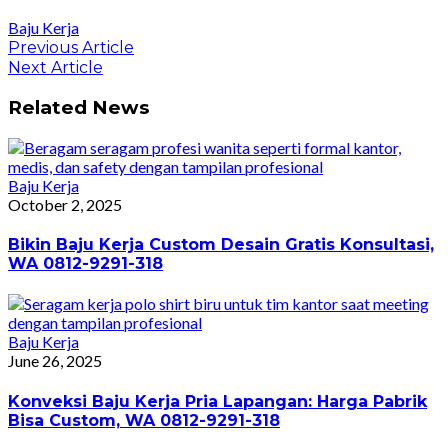
Baju Kerja
Post
Previous
Previous Article
Article:
Next
Next Article
navigation
Article:
Related News
Baju Kerja
October 2, 2025
Bikin Baju Kerja Custom Desain Gratis Konsultasi,
WA 0812-9291-318
Baju Kerja
June 26, 2025
Konveksi Baju Kerja Pria Lapangan: Harga Pabrik
Bisa Custom, WA 0812-9291-318