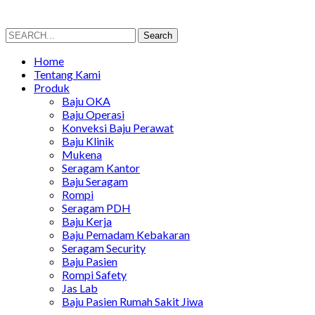
Search
Search
for:
Home
Tentang Kami
Produk
Baju OKA
Baju Operasi
Konveksi Baju Perawat
Baju Klinik
Mukena
Seragam Kantor
Baju Seragam
Rompi
Seragam PDH
Baju Kerja
Baju Pemadam Kebakaran
Seragam Security
Baju Pasien
Rompi Safety
Jas Lab
Baju Pasien Rumah Sakit Jiwa