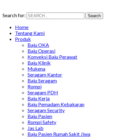
Search for:
Search
Home
Tentang Kami
Produk
Baju OKA
Baju Operasi
Konveksi Baju Perawat
Baju Klinik
Mukena
Seragam Kantor
Baju Seragam
Rompi
Seragam PDH
Baju Kerja
Baju Pemadam Kebakaran
Seragam Security
Baju Pasien
Rompi Safety
Jas Lab
Baju Pasien Rumah Sakit Jiwa