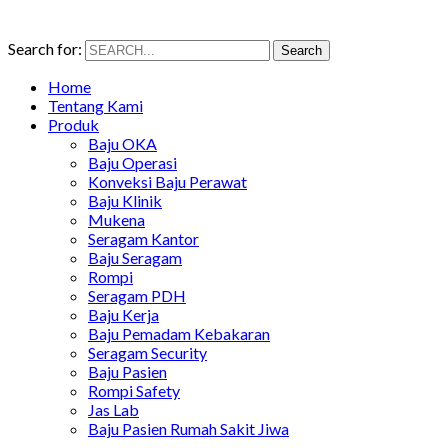
Search for:
Search
Home
Tentang Kami
Produk
Baju OKA
Baju Operasi
Konveksi Baju Perawat
Baju Klinik
Mukena
Seragam Kantor
Baju Seragam
Rompi
Seragam PDH
Baju Kerja
Baju Pemadam Kebakaran
Seragam Security
Baju Pasien
Rompi Safety
Jas Lab
Baju Pasien Rumah Sakit Jiwa