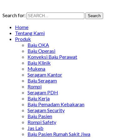
Search for:
Search
Home
Tentang Kami
Produk
Baju OKA
Baju Operasi
Konveksi Baju Perawat
Baju Klinik
Mukena
Seragam Kantor
Baju Seragam
Rompi
Seragam PDH
Baju Kerja
Baju Pemadam Kebakaran
Seragam Security
Baju Pasien
Rompi Safety
Jas Lab
Baju Pasien Rumah Sakit Jiwa