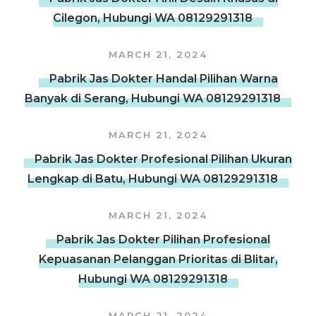
Cilegon, Hubungi WA 08129291318
MARCH 21, 2024
Pabrik Jas Dokter Handal Pilihan Warna
Banyak di Serang, Hubungi WA 08129291318
MARCH 21, 2024
Pabrik Jas Dokter Profesional Pilihan Ukuran
Lengkap di Batu, Hubungi WA 08129291318
MARCH 21, 2024
Pabrik Jas Dokter Pilihan Profesional
Kepuasanan Pelanggan Prioritas di Blitar,
Hubungi WA 08129291318
MARCH 21, 2024