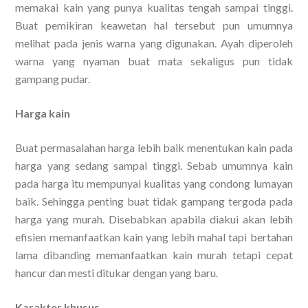
memakai kain yang punya kualitas tengah sampai tinggi.
Buat pemikiran keawetan hal tersebut pun umumnya
melihat pada jenis warna yang digunakan. Ayah diperoleh
warna yang nyaman buat mata sekaligus pun tidak
gampang pudar.
Harga kain
Buat permasalahan harga lebih baik menentukan kain pada
harga yang sedang sampai tinggi. Sebab umumnya kain
pada harga itu mempunyai kualitas yang condong lumayan
baik. Sehingga penting buat tidak gampang tergoda pada
harga yang murah. Disebabkan apabila diakui akan lebih
efisien memanfaatkan kain yang lebih mahal tapi bertahan
lama dibanding memanfaatkan kain murah tetapi cepat
hancur dan mesti ditukar dengan yang baru.
Karakter khusus