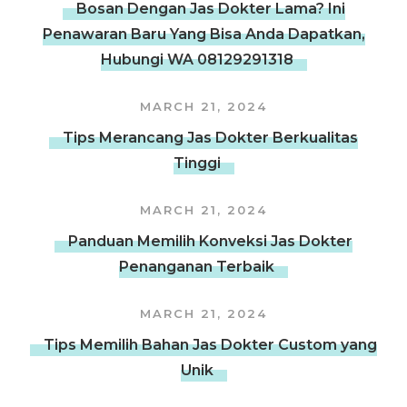
Bosan Dengan Jas Dokter Lama? Ini
Penawaran Baru Yang Bisa Anda Dapatkan,
Hubungi WA 08129291318
MARCH 21, 2024
Tips Merancang Jas Dokter Berkualitas
Tinggi
MARCH 21, 2024
Panduan Memilih Konveksi Jas Dokter
Penanganan Terbaik
MARCH 21, 2024
Tips Memilih Bahan Jas Dokter Custom yang
Unik