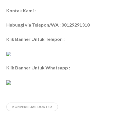
Kontak Kami :
Hubungi via Telepon/WA : 08129291318
Klik Banner Untuk Telepon :
Klik Banner Untuk Whatsapp :
KONVEKSI JAS DOKTER
Post
Previous
Next