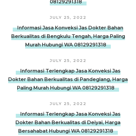
08129291318
JULY 25, 2022
Informasi Jasa Konveksi Jas Dokter Bahan
Berkualitas di Bengkulu Tengah, Harga Paling
Murah Hubungi WA 08129291318
JULY 25, 2022
Informasi Terlengkap Jasa Konveksi Jas
Dokter Bahan Berkualitas di Pandeglang, Harga
Paling Murah Hubungi WA 08129291318
JULY 25, 2022
Informasi Terlengkap Jasa Konveksi Jas
Dokter Bahan Berkualitas di Deiyai, Harga
Bersahabat Hubungi WA 08129291318