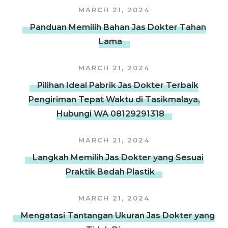
MARCH 21, 2024
Panduan Memilih Bahan Jas Dokter Tahan
Lama
MARCH 21, 2024
Pilihan Ideal Pabrik Jas Dokter Terbaik
Pengiriman Tepat Waktu di Tasikmalaya,
Hubungi WA 08129291318
MARCH 21, 2024
Langkah Memilih Jas Dokter yang Sesuai
Praktik Bedah Plastik
MARCH 21, 2024
Mengatasi Tantangan Ukuran Jas Dokter yang