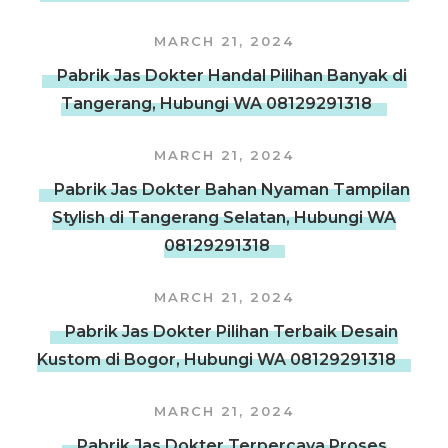
MARCH 21, 2024
Pabrik Jas Dokter Handal Pilihan Banyak di
Tangerang, Hubungi WA 08129291318
MARCH 21, 2024
Pabrik Jas Dokter Bahan Nyaman Tampilan
Stylish di Tangerang Selatan, Hubungi WA
08129291318
MARCH 21, 2024
Pabrik Jas Dokter Pilihan Terbaik Desain
Kustom di Bogor, Hubungi WA 08129291318
MARCH 21, 2024
Pabrik Jas Dokter Terpercaya Proses