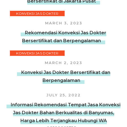
Bersertifikat di Jakarta Pusat
KONVEKSI JAS DOKTER
MARCH 3, 2023
Rekomendasi Konveksi Jas Dokter
Bersertifikat dan Berpengalaman
KONVEKSI JAS DOKTER
MARCH 2, 2023
Konveksi Jas Dokter Bersertifikat dan
Berpengalaman
JULY 25, 2022
Informasi Rekomendasi Tempat Jasa Konveksi
Jas Dokter Bahan Berkualitas di Banyumas,
Harga Lebih Terjangkau Hubungi WA