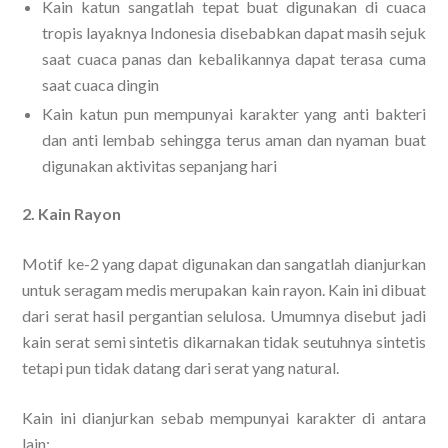
Kain katun sangatlah tepat buat digunakan di cuaca
tropis layaknya Indonesia disebabkan dapat masih sejuk
saat cuaca panas dan kebalikannya dapat terasa cuma
saat cuaca dingin
Kain katun pun mempunyai karakter yang anti bakteri
dan anti lembab sehingga terus aman dan nyaman buat
digunakan aktivitas sepanjang hari
2. Kain Rayon
Motif ke-2 yang dapat digunakan dan sangatlah dianjurkan
untuk seragam medis merupakan kain rayon. Kain ini dibuat
dari serat hasil pergantian selulosa. Umumnya disebut jadi
kain serat semi sintetis dikarnakan tidak seutuhnya sintetis
tetapi pun tidak datang dari serat yang natural.
Kain ini dianjurkan sebab mempunyai karakter di antara
lain: