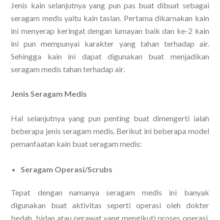
Jenis kain selanjutnya yang pun pas buat dibuat sebagai
seragam medis yaitu kain taslan. Pertama dikarnakan kain
ini menyerap keringat dengan lumayan baik dan ke-2 kain
ini pun mempunyai karakter yang tahan terhadap air.
Sehingga kain ini dapat digunakan buat menjadikan
seragam medis tahan terhadap air.
Jenis Seragam Medis
Hal selanjutnya yang pun penting buat dimengerti ialah
beberapa jenis seragam medis. Berikut ini beberapa model
pemanfaatan kain buat seragam medis:
Seragam Operasi/Scrubs
Tepat dengan namanya seragam medis ini banyak
digunakan buat aktivitas seperti operasi oleh dokter
bedah, bidan atau perawat yang mengikuti proses operasi.