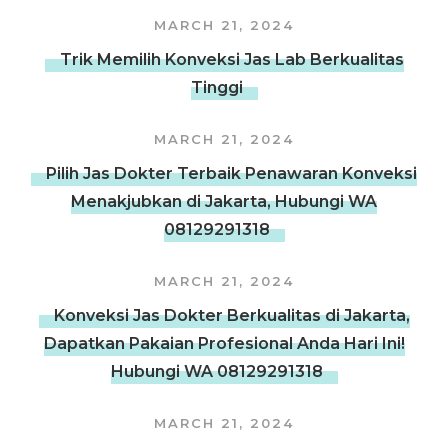
MARCH 21, 2024
Trik Memilih Konveksi Jas Lab Berkualitas
Tinggi
MARCH 21, 2024
Pilih Jas Dokter Terbaik Penawaran Konveksi
Menakjubkan di Jakarta, Hubungi WA
08129291318
MARCH 21, 2024
Konveksi Jas Dokter Berkualitas di Jakarta,
Dapatkan Pakaian Profesional Anda Hari Ini!
Hubungi WA 08129291318
MARCH 21, 2024