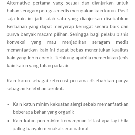
Alternative pertama yang sesuai dan dianjurkan untuk
bahan seragam petugas medis merupakan kain katun. Pasti
saja kain ini jadi salah satu yang dianjurkan disebabkan
Berbahan yang dapat menyerap keringat secara baik dan
punya banyak macam pilihan. Sehingga bagi pelaku bisnis
konveksi yang mau menjadikan seragam medis
memanfaatkan kain ini dapat bebas menentukan kualitas
kain yang lebih cocok. Terhitung apabila memerlukan jenis
kain katun yang tahan pada air.
Kain katun sebagai referensi pertama disebabkan punya
sebagian kelebihan berikut:
Kain katun minim kekuatan alergi sebab memanfaatkan
beberapa bahan yang organik
Kain katun pun minim kemampuan iritasi apa lagi bila
paling banyak memakai serat natural