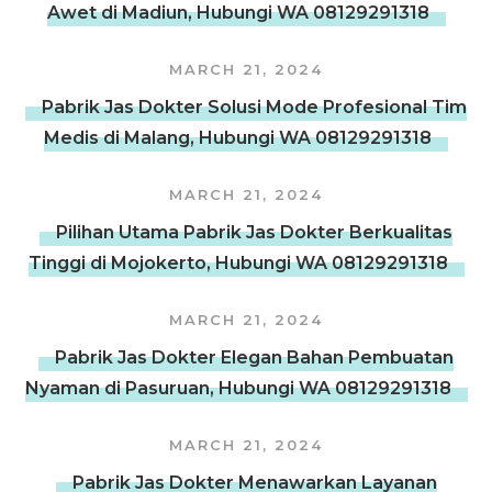
Awet di Madiun, Hubungi WA 08129291318
MARCH 21, 2024
Pabrik Jas Dokter Solusi Mode Profesional Tim
Medis di Malang, Hubungi WA 08129291318
MARCH 21, 2024
Pilihan Utama Pabrik Jas Dokter Berkualitas
Tinggi di Mojokerto, Hubungi WA 08129291318
MARCH 21, 2024
Pabrik Jas Dokter Elegan Bahan Pembuatan
Nyaman di Pasuruan, Hubungi WA 08129291318
MARCH 21, 2024
Pabrik Jas Dokter Menawarkan Layanan