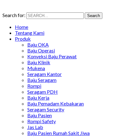
Search for:
Search
Home
Tentang Kami
Produk
Baju OKA
Baju Operasi
Konveksi Baju Perawat
Baju Klinik
Mukena
Seragam Kantor
Baju Seragam
Rompi
Seragam PDH
Baju Kerja
Baju Pemadam Kebakaran
Seragam Security
Baju Pasien
Rompi Safety
Jas Lab
Baju Pasien Rumah Sakit Jiwa