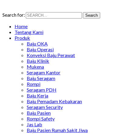
Search for:
Search
Home
Tentang Kami
Produk
Baju OKA
Baju Operasi
Konveksi Baju Perawat
Baju Klinik
Mukena
Seragam Kantor
Baju Seragam
Rompi
Seragam PDH
Baju Kerja
Baju Pemadam Kebakaran
Seragam Security
Baju Pasien
Rompi Safety
Jas Lab
Baju Pasien Rumah Sakit Jiwa