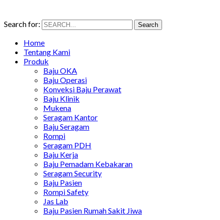
Search for:
Search
Home
Tentang Kami
Produk
Baju OKA
Baju Operasi
Konveksi Baju Perawat
Baju Klinik
Mukena
Seragam Kantor
Baju Seragam
Rompi
Seragam PDH
Baju Kerja
Baju Pemadam Kebakaran
Seragam Security
Baju Pasien
Rompi Safety
Jas Lab
Baju Pasien Rumah Sakit Jiwa