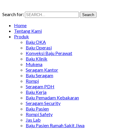
Search for:
Search
Home
Tentang Kami
Produk
Baju OKA
Baju Operasi
Konveksi Baju Perawat
Baju Klinik
Mukena
Seragam Kantor
Baju Seragam
Rompi
Seragam PDH
Baju Kerja
Baju Pemadam Kebakaran
Seragam Security
Baju Pasien
Rompi Safety
Jas Lab
Baju Pasien Rumah Sakit Jiwa