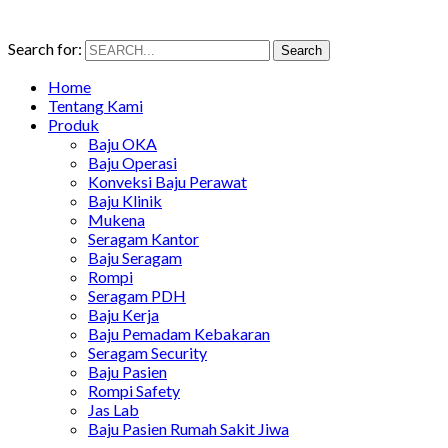
Search for:
Search
Home
Tentang Kami
Produk
Baju OKA
Baju Operasi
Konveksi Baju Perawat
Baju Klinik
Mukena
Seragam Kantor
Baju Seragam
Rompi
Seragam PDH
Baju Kerja
Baju Pemadam Kebakaran
Seragam Security
Baju Pasien
Rompi Safety
Jas Lab
Baju Pasien Rumah Sakit Jiwa