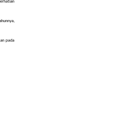
erhatian
ahunnya,
kan pada