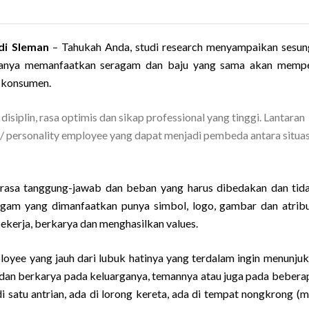
 di Sleman
–
Tahukah Anda, studi research menyampaikan sesu
otanya memanfaatkan seragam dan baju yang sama akan memp
t konsumen.
plin, rasa optimis dan sikap professional yang tinggi. Lantaran
/ personality employee yang dapat menjadi pembeda antara situas
asa tanggung-jawab dan beban yang harus dibedakan dan tid
agam yang dimanfaatkan punya simbol, logo, gambar dan atrib
ekerja, berkarya dan menghasilkan values.
ee yang jauh dari lubuk hatinya yang terdalam ingin menunjuk
ja dan berkarya pada keluarganya, temannya atau juga pada bebera
 satu antrian, ada di lorong kereta, ada di tempat nongkrong (ma