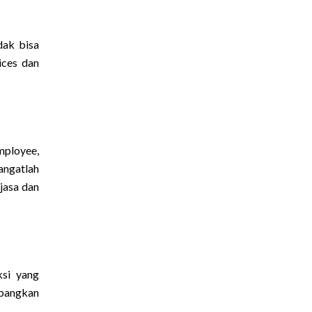
dak bisa
ices dan
mployee,
angatlah
jasa dan
ksi yang
mbangkan