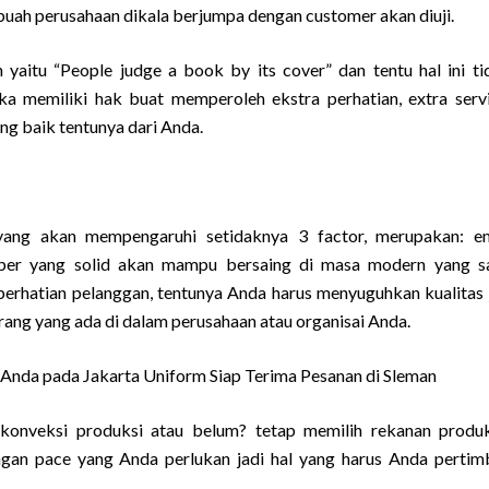
ebuah perusahaan dikala berjumpa dengan customer akan diuji.
aitu “People judge a book by its cover” dan tentu hal ini ti
a memiliki hak buat memperoleh ekstra perhatian, extra serv
ng baik tentunya dari Anda.
yang akan mempengaruhi setidaknya 3 factor, merupakan: e
ber yang solid akan mampu bersaing di masa modern yang s
perhatian pelanggan, tentunya Anda harus menyuguhkan kualitas 
rang yang ada di dalam perusahaan atau organisai Anda.
nda pada Jakarta Uniform Siap Terima Pesanan di Sleman
 konveksi produksi atau belum? tetap memilih rekanan produ
engan pace yang Anda perlukan jadi hal yang harus Anda perti