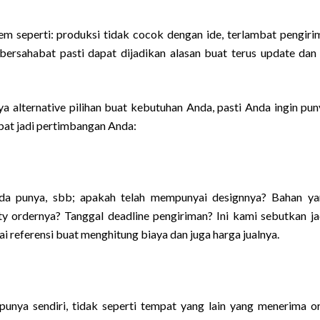
m seperti: produksi tidak cocok dengan ide, terlambat pengiri
ersahabat pasti dapat dijadikan alasan buat terus update dan 
a alternative pilihan buat kebutuhan Anda, pasti Anda ingin pun
pat jadi pertimbangan Anda:
da punya, sbb; apakah telah mempunyai designnya? Bahan y
 ordernya? Tanggal deadline pengiriman? Ini kami sebutkan jad
gai referensi buat menghitung biaya dan juga harga jualnya.
unya sendiri, tidak seperti tempat yang lain yang menerima o