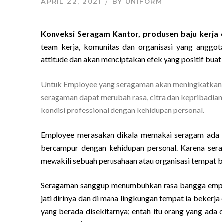
APRIL 22, 2021
BY
UNIFORM
Konveksi Seragam Kantor, produsen baju kerja
team kerja, komunitas dan organisasi yang angg
attitude dan akan menciptakan efek yang positif bua
Untuk Employee yang seragaman akan meningkatkan disi
seragaman dapat merubah rasa, citra dan kepribadian
kondisi professional dengan kehidupan personal.
Employee merasakan dikala memakai seragam ada r
bercampur dengan kehidupan personal. Karena ser
mewakili sebuah perusahaan atau organisasi tempat b
Seragaman sanggup menumbuhkan rasa bangga employ
jati dirinya dan di mana lingkungan tempat ia beker
yang berada disekitarnya; entah itu orang yang ada di