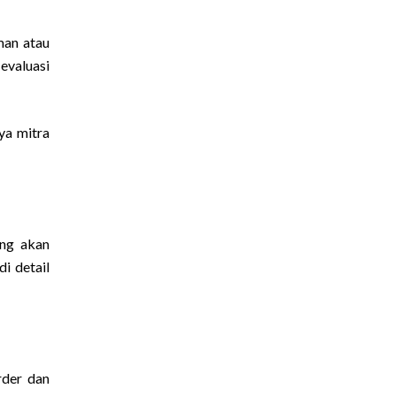
man atau
evaluasi
ya mitra
ang akan
i detail
rder dan