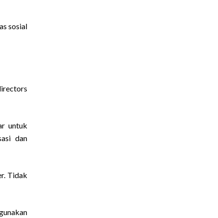
as sosial
irectors
ar untuk
sasi dan
er. Tidak
 gunakan