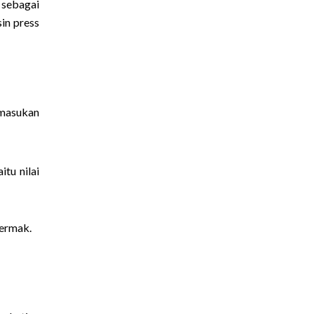
 sebagai
sin press
 masukan
tu nilai
vermak.