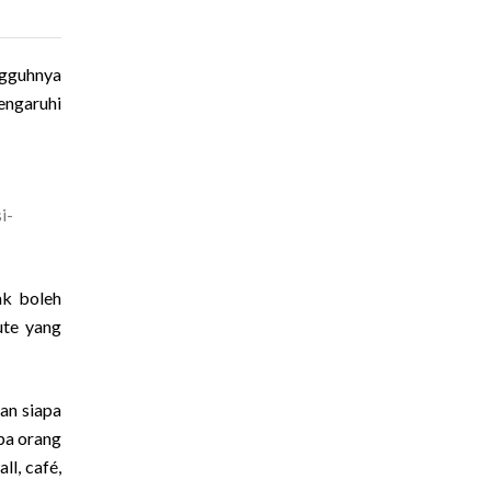
ngguhnya
engaruhi
i-
ak boleh
ute yang
an siapa
pa orang
ll, café,