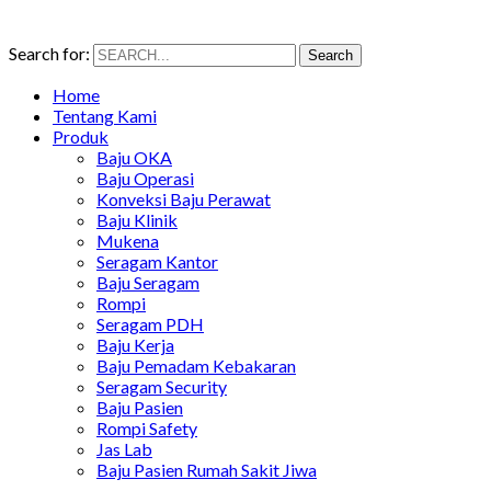
Search for:
Search
Home
Tentang Kami
Produk
Baju OKA
Baju Operasi
Konveksi Baju Perawat
Baju Klinik
Mukena
Seragam Kantor
Baju Seragam
Rompi
Seragam PDH
Baju Kerja
Baju Pemadam Kebakaran
Seragam Security
Baju Pasien
Rompi Safety
Jas Lab
Baju Pasien Rumah Sakit Jiwa