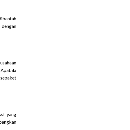
 dibantah
t dengan
rusahaan
 Apabila
 sepaket
ksi yang
mbangkan