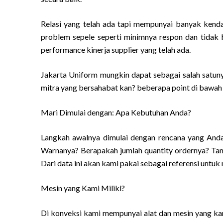
Relasi yang telah ada tapi mempunyai banyak kendal
problem sepele seperti minimnya respon dan tidak b
performance kinerja supplier yang telah ada.
Jakarta Uniform mungkin dapat sebagai salah satuny
mitra yang bersahabat kan? beberapa point di bawah 
Mari Dimulai dengan: Apa Kebutuhan Anda?
Langkah awalnya dimulai dengan rencana yang Anda
Warnanya? Berapakah jumlah quantity ordernya? Tangga
Dari data ini akan kami pakai sebagai referensi untuk
Mesin yang Kami Miliki?
Di konveksi kami mempunyai alat dan mesin yang kam