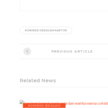
KONVEKSI SERAGAM KANTOR
Post
Previous
PREVIOUS ARTICLE
navigation
Article:
Related News
KONVEKSI SERAGAM