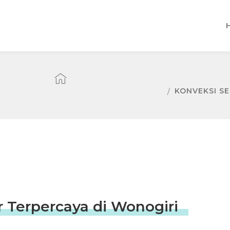
KONVEKSI S
 Terpercaya di Wonogiri