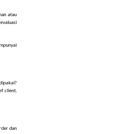
man atau
evaluasi
empunyai
dipakai?
 client.
rder dan