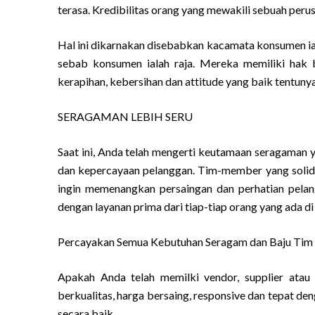
terasa. Kredibilitas orang yang mewakili sebuah peru
Hal ini dikarnakan disebabkan kacamata konsumen ialah
sebab konsumen ialah raja. Mereka memiliki hak 
kerapihan, kebersihan dan attitude yang baik tentunya
SERAGAMAN LEBIH SERU
Saat ini, Anda telah mengerti keutamaan seragaman 
dan kepercayaan pelanggan. Tim-member yang solid
ingin memenangkan persaingan dan perhatian pelan
dengan layanan prima dari tiap-tiap orang yang ada d
Percayakan Semua Kebutuhan Seragam dan Baju Tim A
Apakah Anda telah memilki vendor, supplier atau
berkualitas, harga bersaing, responsive dan tepat d
secara baik.