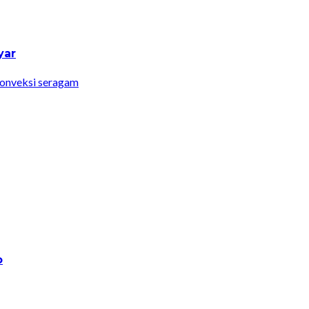
yar
onveksi seragam
o