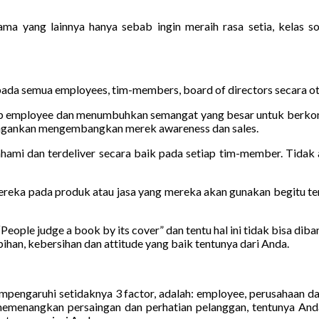
ma yang lainnya hanya sebab ingin meraih rasa setia, kelas so
ada semua employees, tim-members, board of directors secara o
ap employee dan menumbuhkan semangat yang besar untuk berkontr
ingankan mengembangkan merek awareness dan sales.
ipahami dan terdeliver secara baik pada setiap tim-member. Tidak
ereka pada produk atau jasa yang mereka akan gunakan begitu te
ople judge a book by its cover” dan tentu hal ini tidak bisa di
pihan, kebersihan dan attitude yang baik tentunya dari Anda.
mpengaruhi setidaknya 3 factor, adalah: employee, perusahaan
 memenangkan persaingan dan perhatian pelanggan, tentunya An