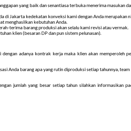
anggapan yang baik dan senantiasa terbuka menerima masukan dari
ada di Jakarta kedekatan konveksi kami dengan Anda merupakan nil
buat menghasilkan kebutuhan Anda.
erah-terima barang produksi akan selalu kami revisi atau vermak.
han klien (besaran DP dan pun sistem pelunasan).
adi dengan adanya kontrak kerja maka klien akan memperoleh per
sasi Anda barang apa yang rutin diproduksi setiap tahunnya, tea
gan jumlah yang besar setiap tahun silahkan informasikan pad