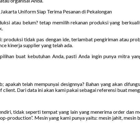
 atau organisai Anda.
Jakarta Uniform Siap Terima Pesanan di Pekalongan
duksi atau belum? tetap memilih rekanan produksi yang berkuali
k.
i: produksi tidak pas dengan ide, terlambat pengiriman atau pro
ce kinerja supplier yang telah ada.
e pilihan buat kebutuhan Anda, pasti Anda ingin punya mitra ya
bb; apakah telah mempunyai designnya? Bahan yang akan difungs
 client. Dari data ini akan kami pakai sebagai referensi buat meng
ndiri, tidak seperti tempat yang lain yang menerima order dan m
-production”. Mesin yang kami punya yaitu: mesin jahit, mesin bor