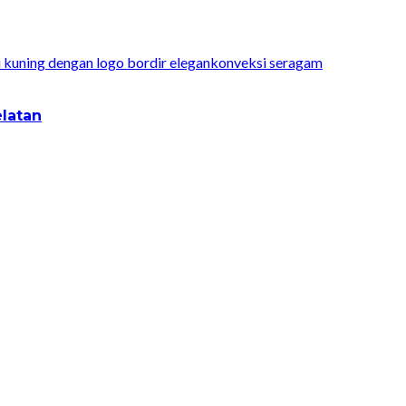
konveksi seragam
latan