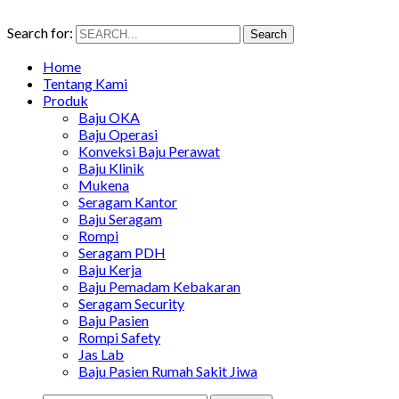
Search for:
Search
Home
Tentang Kami
Produk
Baju OKA
Baju Operasi
Konveksi Baju Perawat
Baju Klinik
Mukena
Seragam Kantor
Baju Seragam
Rompi
Seragam PDH
Baju Kerja
Baju Pemadam Kebakaran
Seragam Security
Baju Pasien
Rompi Safety
Jas Lab
Baju Pasien Rumah Sakit Jiwa