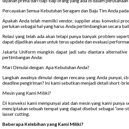
layanan prima dari tiap-tiap orang yang ada di dalam perusahaan
Percayakan Semua Kebutuhan Seragam dan Baju Tim Anda pada 
Apakah Anda telah memilki vendor, supplier atau konveksi pro
perlukan sebagai hal yang harus Anda pertimbangkan secara bai
Relasi yang telah ada akan tetapi punya banyak problem sepert
dapat dijadikan alasan untuk terus update dan evaluasi performan
Jakarta Uniform mungkin dapat jadi satu diantara alternativ
pertimbangan Anda:
Mari Dimulai dengan: Apa Kebutuhan Anda?
Langkah awalnya dimulai dengan rencana yang Anda punyai, s
deadline pengiriman? Ini kami sebutkan menjadi detail short-brief
Mesin yang Kami Miliki?
Di konveksi kami mempunyai alat dan mesin yang kami punya se
menciptakan sebuah tempat yang dapat disebut sebagai “one-stop
lasser cutting.
Beberapa Kelebihan yang Kami Miliki?