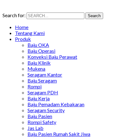
Search for:
Search
Home
Tentang Kami
Produk
Baju OKA
Baju Operasi
Konveksi Baju Perawat
Baju Klinik
Mukena
Seragam Kantor
Baju Seragam
Rompi
Seragam PDH
Baju Kerja
Baju Pemadam Kebakaran
Seragam Security
Baju Pasien
Rompi Safety
Jas Lab
Baju Pasien Rumah Sakit Jiwa