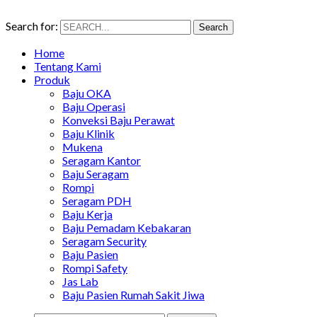
Search for:
Search
Home
Tentang Kami
Produk
Baju OKA
Baju Operasi
Konveksi Baju Perawat
Baju Klinik
Mukena
Seragam Kantor
Baju Seragam
Rompi
Seragam PDH
Baju Kerja
Baju Pemadam Kebakaran
Seragam Security
Baju Pasien
Rompi Safety
Jas Lab
Baju Pasien Rumah Sakit Jiwa