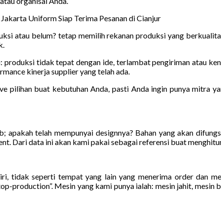
 atau organisai Anda.
akarta Uniform Siap Terima Pesanan di Cianjur
uksi atau belum? tetap memilih rekanan produksi yang berkualit
k.
: produksi tidak tepat dengan ide, terlambat pengiriman atau ken
rmance kinerja supplier yang telah ada.
ive pilihan buat kebutuhan Anda, pasti Anda ingin punya mitra y
bb; apakah telah mempunyai designnya? Bahan yang akan difungs
ient. Dari data ini akan kami pakai sebagai referensi buat menghitu
ri, tidak seperti tempat yang lain yang menerima order dan m
-production”. Mesin yang kami punya ialah: mesin jahit, mesin bor