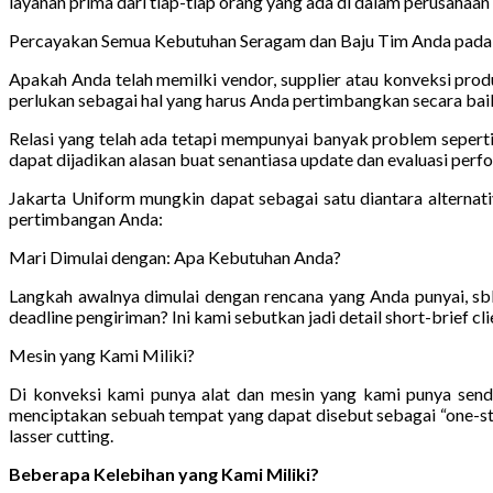
layanan prima dari tiap-tiap orang yang ada di dalam perusahaan
Percayakan Semua Kebutuhan Seragam dan Baju Tim Anda pada J
Apakah Anda telah memilki vendor, supplier atau konveksi prod
perlukan sebagai hal yang harus Anda pertimbangkan secara bai
Relasi yang telah ada tetapi mempunyai banyak problem seperti
dapat dijadikan alasan buat senantiasa update dan evaluasi perfo
Jakarta Uniform mungkin dapat sebagai satu diantara alternat
pertimbangan Anda:
Mari Dimulai dengan: Apa Kebutuhan Anda?
Langkah awalnya dimulai dengan rencana yang Anda punyai, s
deadline pengiriman? Ini kami sebutkan jadi detail short-brief cl
Mesin yang Kami Miliki?
Di konveksi kami punya alat dan mesin yang kami punya sendi
menciptakan sebuah tempat yang dapat disebut sebagai “one-stop
lasser cutting.
Beberapa Kelebihan yang Kami Miliki?