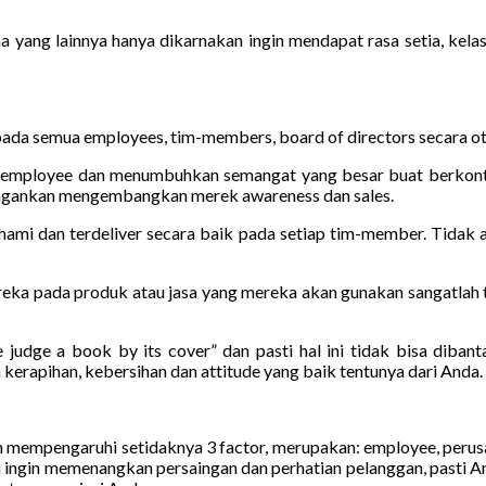
 yang lainnya hanya dikarnakan ingin mendapat rasa setia, kelas 
ada semua employees, tim-members, board of directors secara o
 employee dan menumbuhkan semangat yang besar buat berkontri
ingankan mengembangkan merek awareness dan sales.
pahami dan terdeliver secara baik pada setiap tim-member. Tidak
reka pada produk atau jasa yang mereka akan gunakan sangatlah t
 judge a book by its cover” dan pasti hal ini tidak bisa diban
kerapihan, kebersihan dan attitude yang baik tentunya dari Anda.
an mempengaruhi setidaknya 3 factor, merupakan: employee, peru
a ingin memenangkan persaingan dan perhatian pelanggan, pasti A