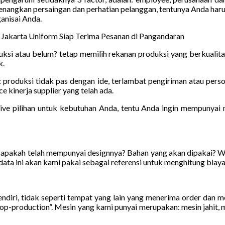
menangkan persaingan dan perhatian pelanggan, tentunya Anda har
ganisai Anda.
Jakarta Uniform Siap Terima Pesanan di Pangandaran
uksi atau belum? tetap memilih rekanan produksi yang berkualit
k.
: produksi tidak pas dengan ide, terlambat pengiriman atau perso
e kinerja supplier yang telah ada.
tive pilihan untuk kebutuhan Anda, tentu Anda ingin mempunyai 
 apakah telah mempunyai designnya? Bahan yang akan dipakai? W
i data ini akan kami pakai sebagai referensi untuk menghitung biaya
ndiri, tidak seperti tempat yang lain yang menerima order dan m
-production”. Mesin yang kami punyai merupakan: mesin jahit, mes