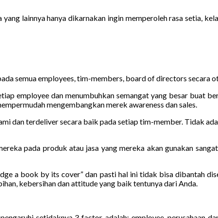
yang lainnya hanya dikarnakan ingin memperoleh rasa setia, kelas
pada semua employees, tim-members, board of directors secara 
etiap employee dan menumbuhkan semangat yang besar buat berk
n mempermudah mengembangkan merek awareness dan sales.
ahami dan terdeliver secara baik pada setiap tim-member. Tidak ad
mereka pada produk atau jasa yang mereka akan gunakan sangatl
e a book by its cover” dan pasti hal ini tidak bisa dibantah 
pihan, kebersihan dan attitude yang baik tentunya dari Anda.
mpengaruhi setidaknya 3 factor, adalah: employee, perusahaan 