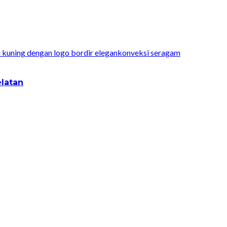
konveksi seragam
latan