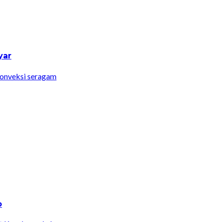
yar
onveksi seragam
o