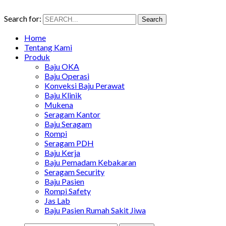
Search for:
Search
Home
Tentang Kami
Produk
Baju OKA
Baju Operasi
Konveksi Baju Perawat
Baju Klinik
Mukena
Seragam Kantor
Baju Seragam
Rompi
Seragam PDH
Baju Kerja
Baju Pemadam Kebakaran
Seragam Security
Baju Pasien
Rompi Safety
Jas Lab
Baju Pasien Rumah Sakit Jiwa