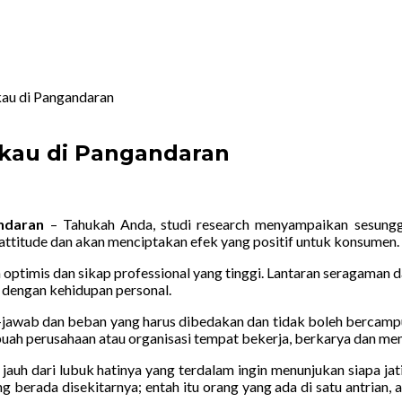
au di Pangandaran
gkau di Pangandaran
andaran
–
Tahukah Anda, studi research menyampaikan sesungg
titude dan akan menciptakan efek yang positif untuk konsumen.
optimis dan sikap professional yang tinggi. Lantaran seragaman d
 dengan kehidupan personal.
awab dan beban yang harus dibedakan dan tidak boleh bercampu
uah perusahaan atau organisasi tempat bekerja, berkarya dan men
 dari lubuk hatinya yang terdalam ingin menunjukan siapa jati 
berada disekitarnya; entah itu orang yang ada di satu antrian, ad