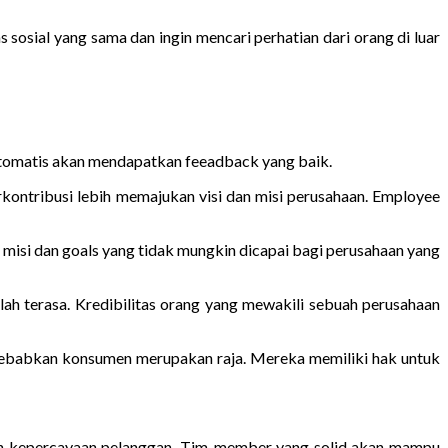
 sosial yang sama dan ingin mencari perhatian dari orang di luar
otomatis akan mendapatkan feeadback yang baik.
ontribusi lebih memajukan visi dan misi perusahaan. Employee
a misi dan goals yang tidak mungkin dicapai bagi perusahaan yang
ah terasa. Kredibilitas orang yang mewakili sebuah perusahaan
disebabkan konsumen merupakan raja. Mereka memiliki hak untuk
dan kepercayaan pelanggan. Tim-member yang solid akan mampu