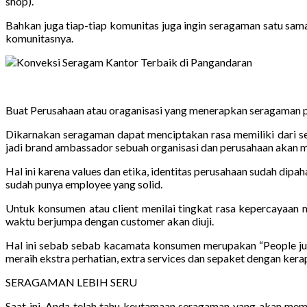
shop).
Bahkan juga tiap-tiap komunitas juga ingin seragaman satu sama 
komunitasnya.
Buat Perusahaan atau oraganisasi yang menerapkan seragaman 
Dikarnakan seragaman dapat menciptakan rasa memiliki dari s
jadi brand ambassador sebuah organisasi dan perusahaan aka
Hal ini karena values dan etika, identitas perusahaan sudah dip
sudah punya employee yang solid.
Untuk konsumen atau client menilai tingkat rasa kepercayaan 
waktu berjumpa dengan customer akan diuji.
Hal ini sebab sebab kacamata konsumen merupakan “People judg
meraih ekstra perhatian, extra services dan sepaket dengan kera
SERAGAMAN LEBIH SERU
Saat ini, Anda telah tahu keutamaan seragaman yang akan me