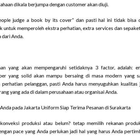
sahaan dikala berjumpa dengan customer akan diuji.
ple judge a book by its cover” dan pasti hal ini tidak bisa 
k untuk memperoleh ekstra perhatian, extra services dan sepake
 dari Anda.
man yang akan mempengaruhi setidaknya 3 factor, adalah: e
ber yang solid akan mampu bersaing di masa modern yang s
 perhatian pelanggan, pasti Anda harus menyuguhkan kualitas 
rang yang ada di dalam perusahaan atau organisai Anda.
nda pada Jakarta Uniform Siap Terima Pesanan di Surakarta
 konveksi produksi atau belum? tetap memilih rekanan produ
dengan pace yang Anda perlukan jadi hal yang harus Anda perti