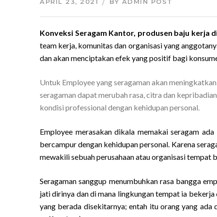
APRIL 23, 2021
BY
ADMIN POST
Konveksi Seragam Kantor, produsen baju kerja d
team kerja, komunitas dan organisasi yang anggota
dan akan menciptakan efek yang positif bagi konsum
Untuk Employee yang seragaman akan meningkatkan dis
seragaman dapat merubah rasa, citra dan kepribadian
kondisi professional dengan kehidupan personal.
Employee merasakan dikala memakai seragam ada r
bercampur dengan kehidupan personal. Karena serag
mewakili sebuah perusahaan atau organisasi tempat b
Seragaman sanggup menumbuhkan rasa bangga employ
jati dirinya dan di mana lingkungan tempat ia beker
yang berada disekitarnya; entah itu orang yang ada di