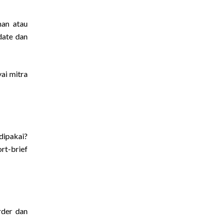
man atau
date dan
ai mitra
dipakai?
rt-brief
rder dan