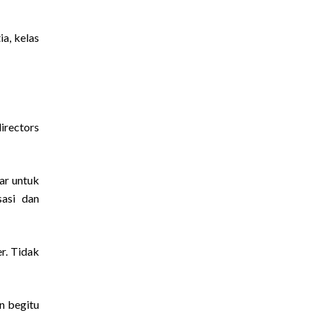
a, kelas
irectors
ar untuk
sasi dan
er. Tidak
n begitu