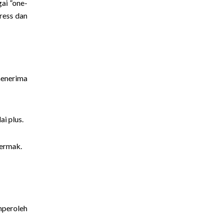
ai “one-
press dan
menerima
i plus.
vermak.
mperoleh