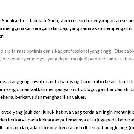
i Surakarta
–
Tahukah Anda, studi research menyampaikan sesu
nya menggunakan seragam dan baju yang sama akan mempengaruhi 
en.
iplin, rasa optimis dan sikap professional yang tinggi. Disebab
/ personality employee yang dapat menjadi pembeda antara situas
asa tanggung-jawab dan beban yang harus dibedakan dan tid
am yang dimanfaatkan mempunyai simbol, logo, gambar dan atrib
ekerja, berkarya dan menghasilkan values.
ee yang jauh dari lubuk hatinya yang terdalam ingin menunjuk
ja dan berkarya pada keluarganya, temannya atau juga pada bebera
 satu antrian, ada di lorong kereta, ada di tempat nongkrong (ma