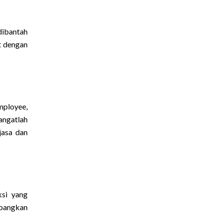
dibantah
t dengan
mployee,
angatlah
jasa dan
ksi yang
mbangkan