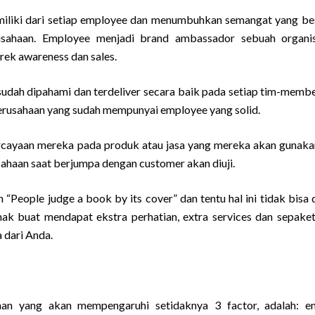
iliki dari setiap employee dan menumbuhkan semangat yang be
rusahaan. Employee menjadi brand ambassador sebuah organi
k awareness dan sales.
n sudah dipahami dan terdeliver secara baik pada setiap tim-memb
perusahaan yang sudah mempunyai employee yang solid.
ercayaan mereka pada produk atau jasa yang mereka akan gunaka
sahaan saat berjumpa dengan customer akan diuji.
People judge a book by its cover” dan tentu hal ini tidak bisa 
ak buat mendapat ekstra perhatian, extra services dan sepake
 dari Anda.
man yang akan mempengaruhi setidaknya 3 factor, adalah: e