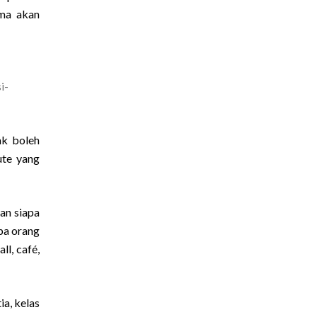
ama akan
i-
ak boleh
ute yang
an siapa
pa orang
ll, café,
ia, kelas