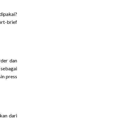
dipakai?
rt-brief
rder dan
 sebagai
sin press
kan dari