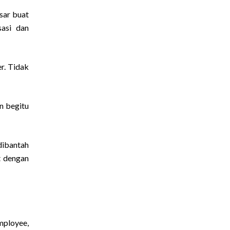
sar buat
sasi dan
er. Tidak
n begitu
dibantah
t dengan
mployee,