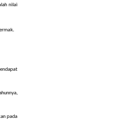
ah nilai
vermak.
mendapat
ahunnya,
kan pada