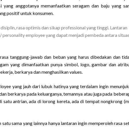
asi yang anggotanya memanfaatkan seragam dan baju yang s
ng positif untuk konsumen.
plin, rasa optimis dan sikap professional yang tinggi. Lantaran
/ personality employee yang dapat menjadi pembeda antara situas
asa tanggung-jawab dan beban yang harus dibedakan dan tid
agam yang dimanfaatkan punya simbol, logo, gambar dan atrib
ekerja, berkarya dan menghasilkan values.
ee yang jauh dari lubuk hatinya yang terdalam ingin menunjuk
ja dan berkarya pada keluarganya, temannya atau juga pada bebera
 satu antrian, ada di lorong kereta, ada di tempat nongkrong (ma
 satu sama yang lainnya hanya lantaran ingin memperoleh rasa set