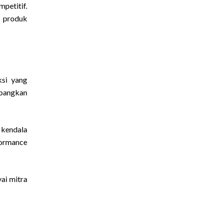
petitif.
n produk
ksi yang
mbangkan
 kendala
formance
ai mitra