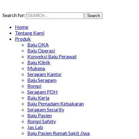
Search for:
Search
Home
Tentang Kami
Produk
Baju OKA
Baju Operasi
Konveksi Baju Perawat
Baju Klinik
Mukena
Seragam Kantor
Baju Seragam
Rompi
Seragam PDH
Baju Kerja
Baju Pemadam Kebakaran
Seragam Security
Baju Pasien
Rompi Safety
Jas Lab
Baju Pasien Rumah Sakit Jiwa