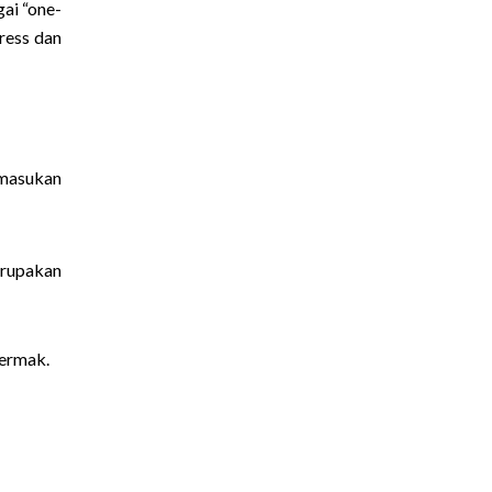
ai “one-
press dan
 masukan
erupakan
vermak.