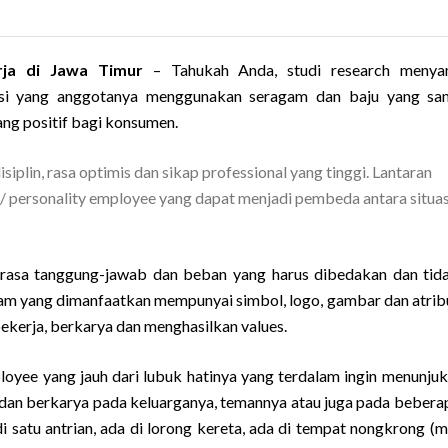
erja di Jawa Timur
–
Tahukah Anda, studi research menya
sasi yang anggotanya menggunakan seragam dan baju yang s
ng positif bagi konsumen.
lin, rasa optimis dan sikap professional yang tinggi. Lantaran
/ personality employee yang dapat menjadi pembeda antara situas
asa tanggung-jawab dan beban yang harus dibedakan dan tid
am yang dimanfaatkan mempunyai simbol, logo, gambar dan atrib
ekerja, berkarya dan menghasilkan values.
ee yang jauh dari lubuk hatinya yang terdalam ingin menunjuk
ja dan berkarya pada keluarganya, temannya atau juga pada bebera
 satu antrian, ada di lorong kereta, ada di tempat nongkrong (ma