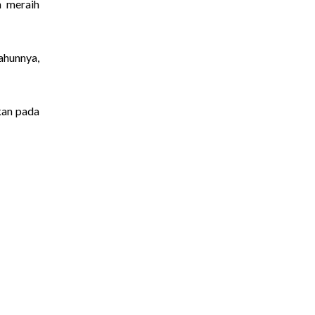
n meraih
ahunnya,
kan pada