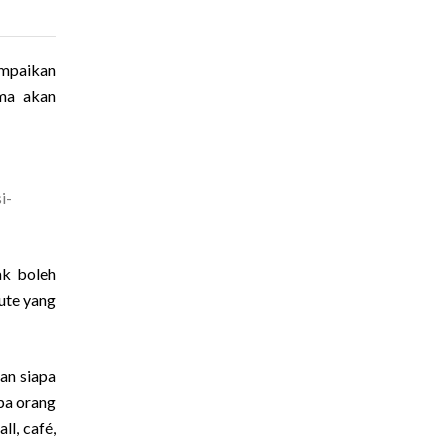
mpaikan
ama akan
i-
ak boleh
ute yang
an siapa
pa orang
ll, café,