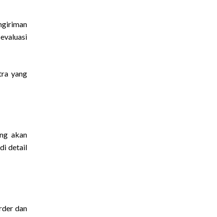
ngiriman
 evaluasi
tra yang
ang akan
i detail
rder dan