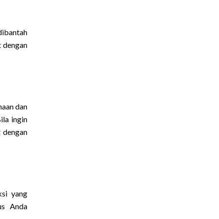
dibantah
t dengan
haan dan
la ingin
t dengan
ksi yang
us Anda