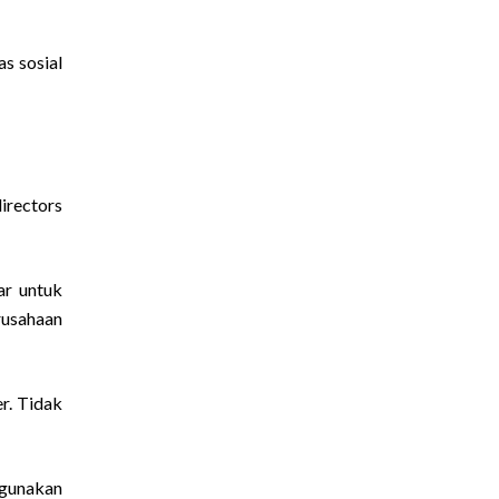
as sosial
irectors
ar untuk
rusahaan
er. Tidak
 gunakan