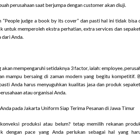
ebuah perusahaan saat berjumpa dengan customer akan diuji.
“People judge a book by its cover” dan pasti hal ini tidak bisa 
k untuk memperoleh ekstra perhatian, extra services dan sepake
 dari Anda.
 akan mempengaruhi setidaknya 3 factor, ialah: employee, perusa
n mampu bersaing di zaman modern yang begitu kompetitif. Bi
pasti Anda harus menyuguhkan kualitas jasa dan produk sepake
perusahaan atau organisai Anda.
nda pada Jakarta Uniform Siap Terima Pesanan di Jawa Timur
 konveksi produksi atau belum? tetap memilih rekanan produ
ocok dengan pace yang Anda perlukan sebagai hal yang har