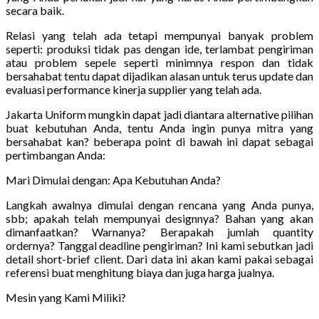
secara baik.
Relasi yang telah ada tetapi mempunyai banyak problem
seperti: produksi tidak pas dengan ide, terlambat pengiriman
atau problem sepele seperti minimnya respon dan tidak
bersahabat tentu dapat dijadikan alasan untuk terus update dan
evaluasi performance kinerja supplier yang telah ada.
Jakarta Uniform mungkin dapat jadi diantara alternative pilihan
buat kebutuhan Anda, tentu Anda ingin punya mitra yang
bersahabat kan? beberapa point di bawah ini dapat sebagai
pertimbangan Anda:
Mari Dimulai dengan: Apa Kebutuhan Anda?
Langkah awalnya dimulai dengan rencana yang Anda punya,
sbb; apakah telah mempunyai designnya? Bahan yang akan
dimanfaatkan? Warnanya? Berapakah jumlah quantity
ordernya? Tanggal deadline pengiriman? Ini kami sebutkan jadi
detail short-brief client. Dari data ini akan kami pakai sebagai
referensi buat menghitung biaya dan juga harga jualnya.
Mesin yang Kami Miliki?