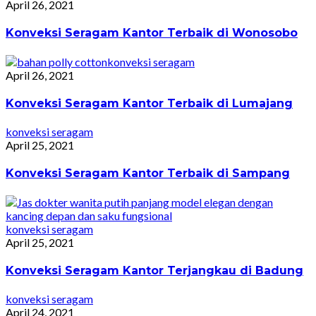
April 26, 2021
Konveksi Seragam Kantor Terbaik di Wonosobo
konveksi seragam
April 26, 2021
Konveksi Seragam Kantor Terbaik di Lumajang
konveksi seragam
April 25, 2021
Konveksi Seragam Kantor Terbaik di Sampang
konveksi seragam
April 25, 2021
Konveksi Seragam Kantor Terjangkau di Badung
konveksi seragam
April 24, 2021