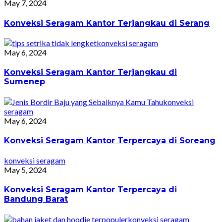
May 7, 2024
Konveksi Seragam Kantor Terjangkau di Serang
konveksi seragam
May 6, 2024
Konveksi Seragam Kantor Terjangkau di
Sumenep
konveksi
seragam
May 6, 2024
Konveksi Seragam Kantor Terpercaya di Soreang
konveksi seragam
May 5, 2024
Konveksi Seragam Kantor Terpercaya di
Bandung Barat
konveksi seragam