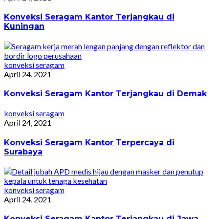
Konveksi Seragam Kantor Terjangkau di
Kuningan
konveksi seragam
April 24, 2021
Konveksi Seragam Kantor Terjangkau di Demak
konveksi seragam
April 24, 2021
Konveksi Seragam Kantor Terpercaya di
Surabaya
konveksi seragam
April 24, 2021
Konveksi Seragam Kantor Terjangkau di Jawa