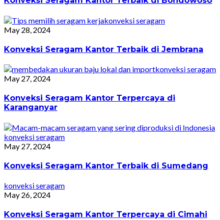
Konveksi Seragam Kantor Terbaik di Bondowoso
konveksi seragam
May 28, 2024
Konveksi Seragam Kantor Terbaik di Jembrana
konveksi seragam
May 27, 2024
Konveksi Seragam Kantor Terpercaya di
Karanganyar
konveksi seragam
May 27, 2024
Konveksi Seragam Kantor Terbaik di Sumedang
konveksi seragam
May 26, 2024
Konveksi Seragam Kantor Terpercaya di Cimahi