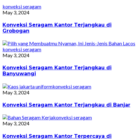
konveksi seragam
May 3, 2024
Konveksi Seragam Kantor Terjangkau di
Grobogan
konveksi seragam
May 3, 2024
Konveksi Seragam Kantor Terjangkau di
Banyuwangi
konveksi seragam
May 3, 2024
Konveksi Seragam Kantor Terjangkau di Banjar
konveksi seragam
May 3, 2024
Konveksi Seragam Kantor Terpercaya di