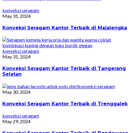
konveksi seragam
May 31, 2024
Konveksi Seragam Kantor Terbaik di Majalengka
konveksi seragam
May 31, 2024
Konveksi Seragam Kantor Terbaik di Tangerang
Selatan
konveksi seragam
May 30, 2024
Konveksi Seragam Kantor Terbaik di Trenggalek
konveksi seragam
May 29, 2024