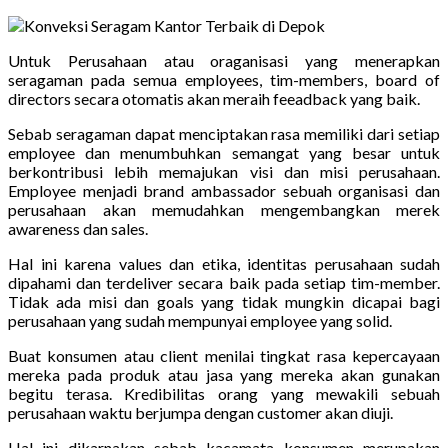
Untuk Perusahaan atau oraganisasi yang menerapkan
seragaman pada semua employees, tim-members, board of
directors secara otomatis akan meraih feeadback yang baik.
Sebab seragaman dapat menciptakan rasa memiliki dari setiap
employee dan menumbuhkan semangat yang besar untuk
berkontribusi lebih memajukan visi dan misi perusahaan.
Employee menjadi brand ambassador sebuah organisasi dan
perusahaan akan memudahkan mengembangkan merek
awareness dan sales.
Hal ini karena values dan etika, identitas perusahaan sudah
dipahami dan terdeliver secara baik pada setiap tim-member.
Tidak ada misi dan goals yang tidak mungkin dicapai bagi
perusahaan yang sudah mempunyai employee yang solid.
Buat konsumen atau client menilai tingkat rasa kepercayaan
mereka pada produk atau jasa yang mereka akan gunakan
begitu terasa. Kredibilitas orang yang mewakili sebuah
perusahaan waktu berjumpa dengan customer akan diuji.
Hal ini dikarnakan sebab kacamata konsumen merupakan