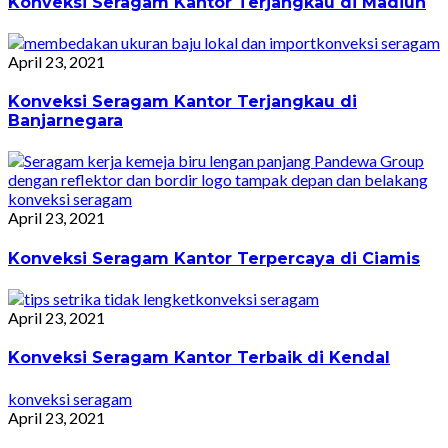
Konveksi Seragam Kantor Terjangkau di Madiun
konveksi seragam
April 23, 2021
Konveksi Seragam Kantor Terjangkau di
Banjarnegara
konveksi seragam
April 23, 2021
Konveksi Seragam Kantor Terpercaya di Ciamis
konveksi seragam
April 23, 2021
Konveksi Seragam Kantor Terbaik di Kendal
konveksi seragam
April 23, 2021