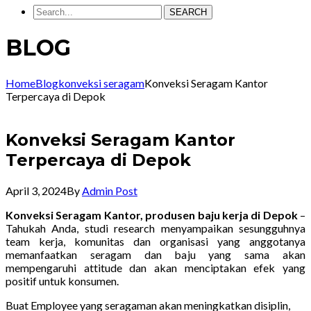
SEARCH
BLOG
Home
Blog
konveksi seragam
Konveksi Seragam Kantor
Terpercaya di Depok
Konveksi Seragam Kantor
Terpercaya di Depok
April 3, 2024
By
Admin Post
Konveksi Seragam Kantor, produsen baju kerja di Depok
–
Tahukah Anda, studi research menyampaikan sesungguhnya
team kerja, komunitas dan organisasi yang anggotanya
memanfaatkan seragam dan baju yang sama akan
mempengaruhi attitude dan akan menciptakan efek yang
positif untuk konsumen.
Buat Employee yang seragaman akan meningkatkan disiplin,