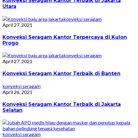
Konveksi Seragam Kantor Terbaik di Jakarta
Utara
konveksi seragam
April 27, 2021
Konveksi Seragam Kantor Terpercaya di Kulon
Progo
konveksi seragam
April 27, 2021
Konveksi Seragam Kantor Terbaik di Banten
konveksi seragam
April 26, 2021
Konveksi Seragam Kantor Terbaik di Jakarta
Selatan
konveksi seragam